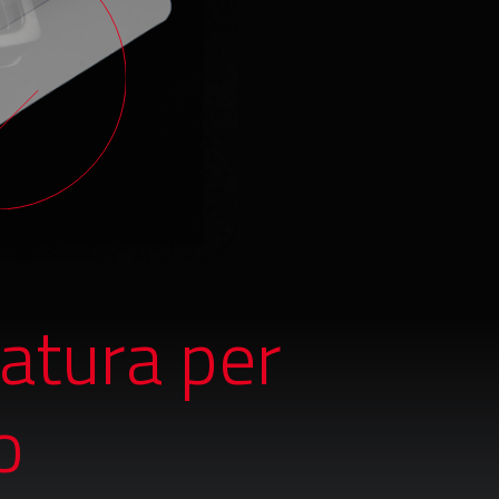
atura per
o