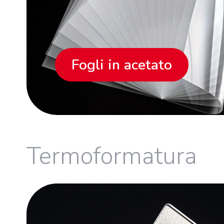
Fogli in acetato
Termoformatura